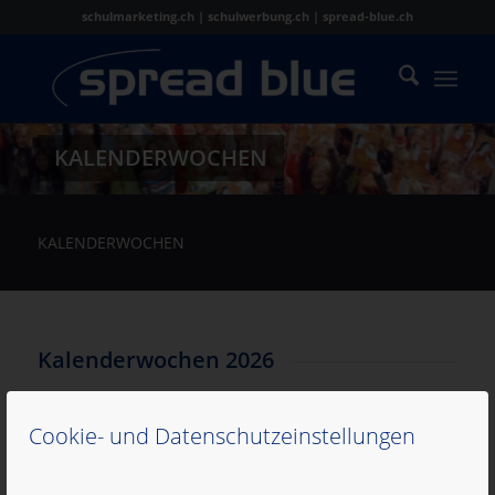
schulmarketing.ch | schulwerbung.ch | spread-blue.ch
KALENDERWOCHEN
KALENDERWOCHEN
Kalenderwochen 2026
Cookie- und Datenschutzeinstellungen