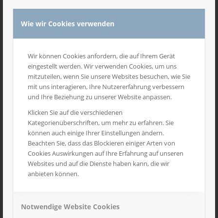
vorgeben. Die Aussendungen können
größtenteils auch neben dem Post- und
Wie wir Cookies verwenden
Paketversand auch per eMail oder per Fax
angeboten werden.
Wir können Cookies anfordern, die auf Ihrem Gerät
eingestellt werden. Wir verwenden Cookies, um uns
mitzuteilen, wenn Sie unsere Websites besuchen, wie Sie
mit uns interagieren, Ihre Nutzererfahrung verbessern
und Ihre Beziehung zu unserer Website anpassen.
Klicken Sie auf die verschiedenen
Kategorienüberschriften, um mehr zu erfahren. Sie
Zielgruppe
können auch einige Ihrer Einstellungen ändern.
Beachten Sie, dass das Blockieren einiger Arten von
Kindergärten
Cookies Auswirkungen auf Ihre Erfahrung auf unseren
Websites und auf die Dienste haben kann, die wir
anbieten können.
Mindestbelegung
Notwendige Website Cookies
100 Kindergärten