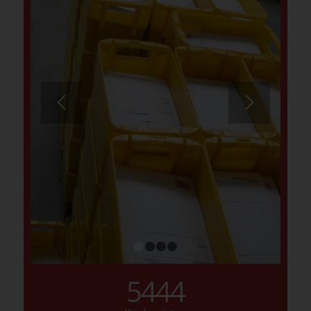
1
2
3
4
5444