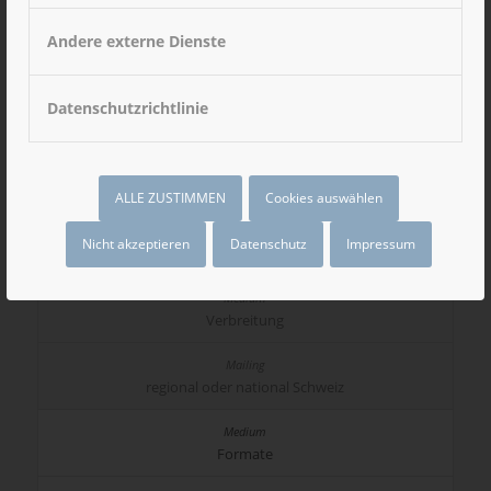
Andere externe Dienste
Maximalbelegung
Datenschutzrichtlinie
5.444 Kindergärten
Werbedauer
ALLE ZUSTIMMEN
Cookies auswählen
Nicht akzeptieren
Datenschutz
Impressum
1 Woche
Verbreitung
regional oder national Schweiz
Formate